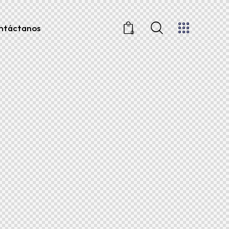
ntáctanos
0