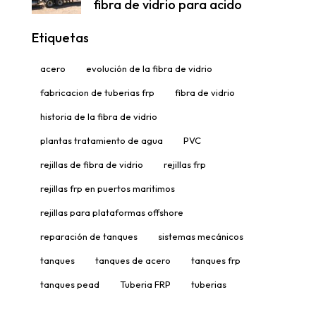
fibra de vidrio para acido
Etiquetas
acero
evolución de la fibra de vidrio
fabricacion de tuberias frp
fibra de vidrio
historia de la fibra de vidrio
plantas tratamiento de agua
PVC
rejillas de fibra de vidrio
rejillas frp
rejillas frp en puertos maritimos
rejillas para plataformas offshore
reparación de tanques
sistemas mecánicos
tanques
tanques de acero
tanques frp
tanques pead
Tuberia FRP
tuberias