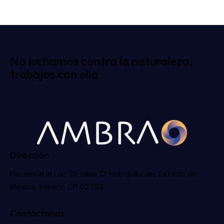
No luchamos contra la naturaleza,
trabajos con ella
Dirección
Hacienda la Luz 28 casa 12; Huixquilucan, Estado de
Mexico, Mexico CP 52763
Contáctanos